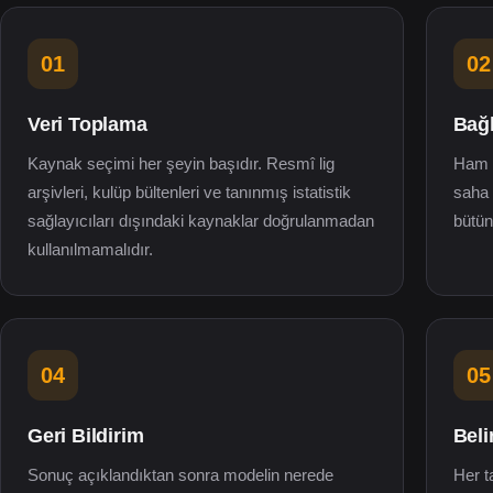
01
02
Veri Toplama
Bağ
Kaynak seçimi her şeyin başıdır. Resmî lig
Ham s
arşivleri, kulüp bültenleri ve tanınmış istatistik
saha 
sağlayıcıları dışındaki kaynaklar doğrulanmadan
bütünl
kullanılmamalıdır.
04
05
Geri Bildirim
Beli
Sonuç açıklandıktan sonra modelin nerede
Her t