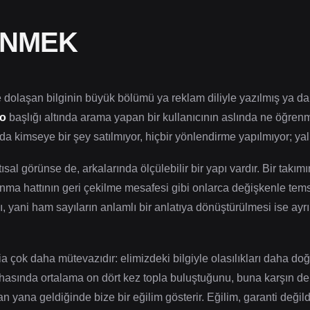
ENMEK
 dolaşan bilginin büyük bölümü ya reklam diliyle yazılmış ya da
io
başlığı altında arama yapan bir kullanıcının aslında ne öğrenm
Burada kimseye bir şey satılmıyor, hiçbir yönlendirme yapılmıyor; y
tısal görünse de, arkalarında ölçülebilir bir yapı vardır. Bir tak
ma hattının geri çekilme mesafesi gibi onlarca değişkenle temsil
, yani ham sayıların anlamlı bir anlatıya dönüştürülmesi ise ayrı
ia çok daha mütevazıdır: elimizdeki bilgiyle olasılıkları daha do
hasında ortalama on dört kez topla buluştuğunu, buna karşın d
an yana geldiğinde bize bir eğilim gösterir. Eğilim, garanti değild