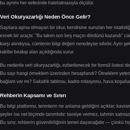
bu ayrımı her seferinde hatırlatmasıyla ölçülür.
Veri Okuryazarlığı Neden Önce Gelir?
Sayılara aşina olmayan bir okur, kendisine sunulan her istatistiği
esnek bir araçtır. "Bu takım son beş maçın dördünü kazandı" cüm
karşı alındıysa, cümlenin bilgi değeri neredeyse sıfırdır. Aynı ş
rakibe bırakıp alan açıldığında vurur.
Bu nedenle veri okuryazarlığı, ezberlenecek bir formül listesi deği
Bu sayı hangi örneklem üzerinden hesaplandı? Örneklem yeteri
bağlam var mı? Sakatlık tablosu, kadro rotasyonu, hava koşullar
Rehberin Kapsamı ve Sınırı
Bu bilgi platformu, terimlerin ne anlama geldiğini açıklar; kavra
şeyler ise net biçimde tanımlıdır: tavsiye vermez, tahmin satmaz
Bu sınır, rehberin güvenilirliğinin temel dayanağıdır — çünkü hiçb