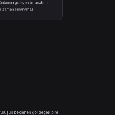
 Yöntemini gizleyen bir analizin
bir zaman sınanamaz.
 vuruşun beklenen gol değeri bire