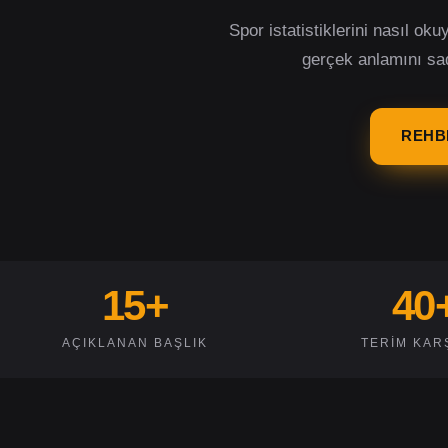
Spor istatistiklerini nasıl ok
gerçek anlamını sad
REHB
15+
40
AÇIKLANAN BAŞLIK
TERIM KARŞ