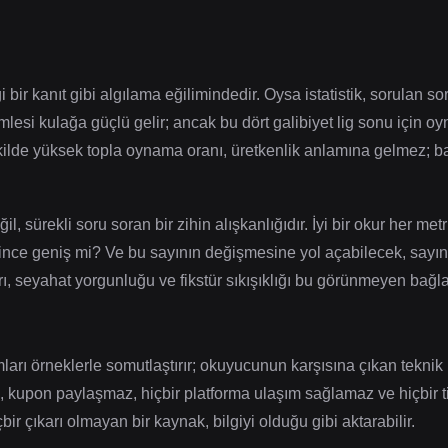
 bir kanıt gibi algılama eğilimindedir. Oysa istatistik, sorulan so
lesi kulağa güçlü gelir; ancak bu dört galibiyet lig sonu için o
ekilde yüksek topla oynama oranı, üretkenlik anlamına gelmez; baz
l, sürekli soru soran bir zihin alışkanlığıdır. İyi bir okur her me
nce geniş mi? Ve bu sayının değişmesine yol açabilecek, sayı
ı, seyahat yorgunluğu ve fikstür sıkışıklığı bu görünmeyen bağla
mları örneklerle somutlaştırır; okuyucunun karşısına çıkan teknik 
, kupon paylaşmaz, hiçbir platforma ulaşım sağlamaz ve hiçbir tic
ir çıkarı olmayan bir kaynak, bilgiyi olduğu gibi aktarabilir.