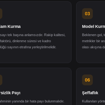
03
lam Kurma
Model Kur
ayı tek başına anlamsızdır. Rakip kalitesi,
Beklenen gol, 
faktörü, dinlenme süresi ve kadro
metrikler bir a
üğü sayının etrafına yerleştirilmelidir.
olası akışına d
06
rsizlik Payı
Şeffaflık
ahminin yanında bir hata payı bulunmalıdır.
Kullanılan yön