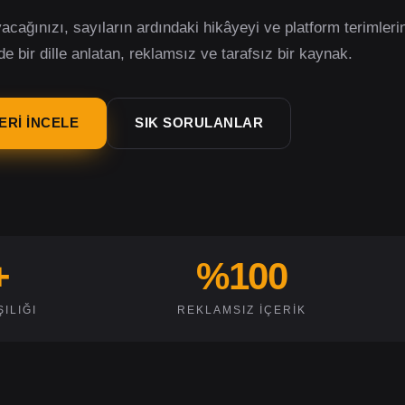
uyacağınızı, sayıların ardındaki hikâyeyi ve platform terimleri
e bir dille anlatan, reklamsız ve tarafsız bir kaynak.
ERI İNCELE
SIK SORULANLAR
+
%100
ILIĞI
REKLAMSIZ İÇERIK