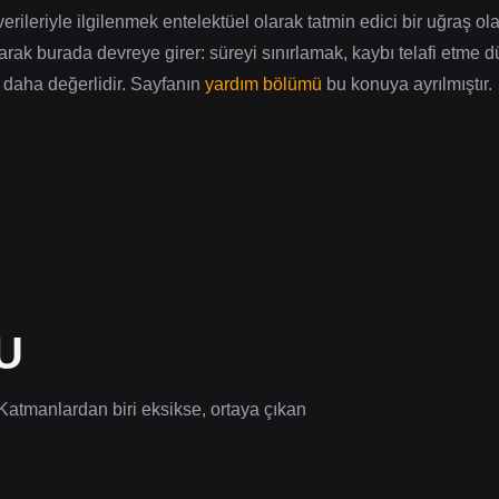
leriyle ilgilenmek entelektüel olarak tatmin edici bir uğraş olab
larak burada devreye girer: süreyi sınırlamak, kaybı telafi etme
k daha değerlidir. Sayfanın
yardım bölümü
bu konuya ayrılmıştır.
U
Katmanlardan biri eksikse, ortaya çıkan