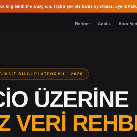
ca bilgilendirme amaçlıdır. Hiçbir şekilde bahis oynatmaz, üyelik kabu
Rehber
Analiz
Spor Veri
ĞIMSIZ BILGI PLATFORMU · 2026
IO ÜZERINE
Z VERI REHB