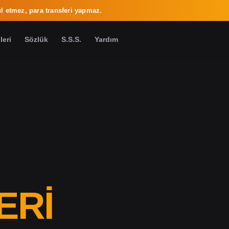
l etmez, para transferi yapmaz.
leri
Sözlük
S.S.S.
Yardım
ERI