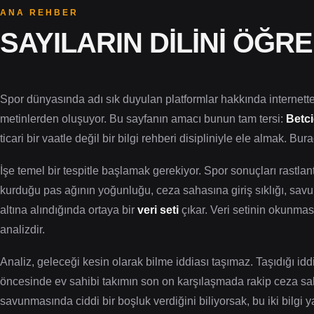
ANA REHBER
SAYILARIN DILINI ÖĞR
Spor dünyasında adı sık duyulan platformlar hakkında internette
metinlerden oluşuyor. Bu sayfanın amacı bunun tam tersi:
Betc
ticari bir vaatle değil bir bilgi rehberi disipliniyle ele almak. 
İşe temel bir tespitle başlamak gerekiyor. Spor sonuçları rastlan
kurduğu pas ağının yoğunluğu, ceza sahasına giriş sıklığı, savun
altına alındığında ortaya bir
veri seti
çıkar. Veri setinin okunması
analizdir.
Analiz, geleceği kesin olarak bilme iddiası taşımaz. Taşıdığı idd
öncesinde ev sahibi takımın son on karşılaşmada rakip ceza sa
savunmasında ciddi bir boşluk verdiğini biliyorsak, bu iki bilgi y