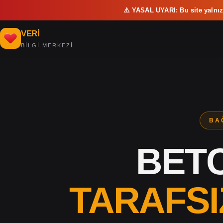
⚠️ YASAL UYARI: Bu site yalnız
VERI
BİLGİ MERKEZİ
BA
BETC
TARAFSI